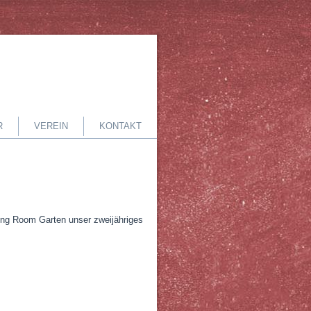
R
VEREIN
KONTAKT
iving Room Garten unser zweijähriges