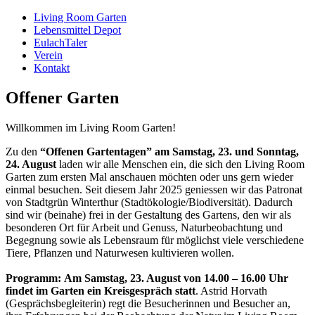
Living Room Garten
Lebensmittel Depot
EulachTaler
Verein
Kontakt
Offener Garten
Willkommen im Living Room Garten!
Zu den
“Offenen Gartentagen” am Samstag, 23. und Sonntag,
24. August
laden wir alle Menschen ein, die sich den Living Room
Garten zum ersten Mal anschauen möchten oder uns gern wieder
einmal besuchen. Seit diesem Jahr 2025 geniessen wir das Patronat
von Stadtgrün Winterthur (Stadtökologie/Biodiversität). Dadurch
sind wir (beinahe) frei in der Gestaltung des Gartens, den wir als
besonderen Ort für Arbeit und Genuss, Naturbeobachtung und
Begegnung sowie als Lebensraum für möglichst viele verschiedene
Tiere, Pflanzen und Naturwesen kultivieren wollen.
Programm:
Am
Samstag, 23. August von 14.00 – 16.00 Uhr
findet im Garten ein Kreisgespräch statt
. Astrid Horvath
(Gesprächsbegleiterin) regt die Besucherinnen und Besucher an,