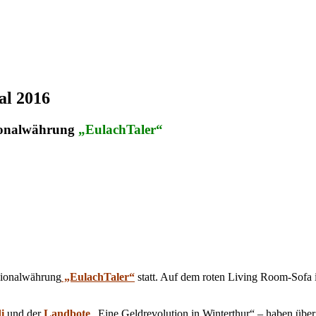
al 2016
gionalwährung
„EulachTaler“
gionalwährung
„EulachTaler“
statt. Auf dem roten Living Room-Sofa i
i
und der
Landbote
„Eine Geldrevolution in Winterthur“ – haben über