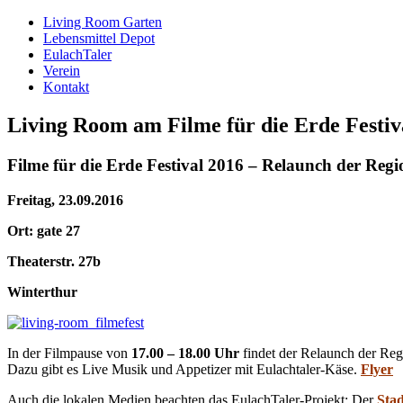
Living Room Garten
Lebensmittel Depot
EulachTaler
Verein
Kontakt
Living Room am Filme für die Erde Festiv
Filme für die Erde Festival 2016 – Relaunch der Re
Freitag, 23.09.2016
Ort: gate 27
Theaterstr. 27b
Winterthur
In der Filmpause von
17.00 – 18.00 Uhr
findet der Relaunch der Re
Dazu gibt es Live Musik und Appetizer mit Eulachtaler-Käse.
Flyer
Auch die lokalen Medien beachten das EulachTaler-Projekt: Der
Stad